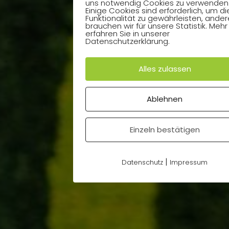
uns notwendig Cookies zu verwenden
Einige Cookies sind erforderlich, um di
Funktionalität zu gewährleisten, ander
brauchen wir für unsere Statistik. Mehr
erfahren Sie in unserer
Datenschutzerklärung.
Alles zulassen
Ablehnen
Einzeln bestätigen
|
Datenschutz
Impressum