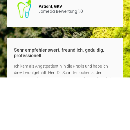
Patient, GKV
Jameda Bewertung 1,0
Sehr empfehlenswert, freundlich, geduldig,
professionell
Ich kam als Angstpatientin in die Praxis und habe ich
direkt wohlgefühlt. Herr Dr. Schrittenlocher ist der
Zahnarzt meines Vertrauens! Er hat geduldig alle Schritte
erklärt und alle Behandlungen zu meiner vollen
Zufriedenheit durchgeführt. Ich würde ihn jederzeit
weiterempfehlen und möchte nicht mehr wechseln!
Patientin
Jameda Bewertung 1,2